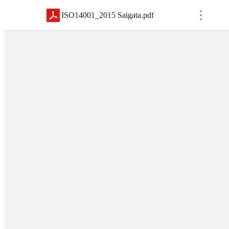
ISO14001_2015 Saigata
.
pdf